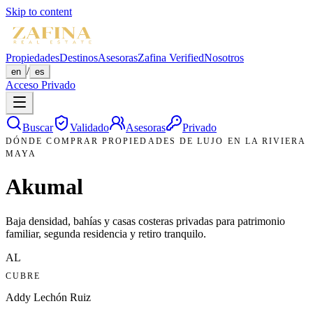
Skip to content
Propiedades
Destinos
Asesoras
Zafina Verified
Nosotros
/
en
es
Acceso Privado
Buscar
Validado
Asesoras
Privado
DÓNDE COMPRAR PROPIEDADES DE LUJO EN LA RIVIERA
MAYA
Akumal
Baja densidad, bahías y casas costeras privadas para patrimonio
familiar, segunda residencia y retiro tranquilo.
AL
CUBRE
Addy Lechón Ruiz